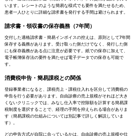
います。レシートのような簡易な様式でも要件を満たせるため、
患者一人ひとりに詳細な請求書を発行する手間は避けられます。
請求書・領収書の保存義務（7年間）
交付した適格請求書・簡易インボイスの控えは、原則として7年間
保存する義務があります。受け取った側だけでなく、発行した側
にも保存義務がある点に注意が必要です。紙での保存に加えて、
電子帳簿保存法の要件を満たせば電子データでの保存も可能で
す。
消費税申告・簡易課税との関係
登録事業者になると、課税売上・課税仕入れを区分して消費税の
申告を行う必要があります。自由診療の売上規模がそれほど大き
くないクリニックでは、みなし仕入率で控除額を計算する簡易課
税制度を選択することで、経理の手間を抑えられる場合がありま
す（簡易課税の仕組みについては別記事で詳しく解説していま
す）。
どの申告方式が自院に合っているかは、自由診療の売上規模や仕