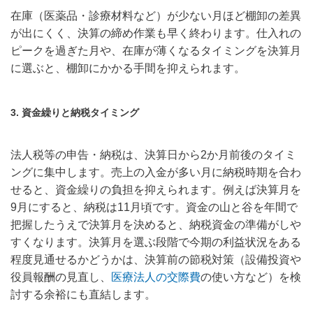
在庫（医薬品・診療材料など）が少ない月ほど棚卸の差異
が出にくく、決算の締め作業も早く終わります。仕入れの
ピークを過ぎた月や、在庫が薄くなるタイミングを決算月
に選ぶと、棚卸にかかる手間を抑えられます。
3. 資金繰りと納税タイミング
法人税等の申告・納税は、決算日から2か月前後のタイミ
ングに集中します。売上の入金が多い月に納税時期を合わ
せると、資金繰りの負担を抑えられます。例えば決算月を
9月にすると、納税は11月頃です。資金の山と谷を年間で
把握したうえで決算月を決めると、納税資金の準備がしや
すくなります。決算月を選ぶ段階で今期の利益状況をある
程度見通せるかどうかは、決算前の節税対策（設備投資や
役員報酬の見直し、
医療法人の交際費
の使い方など）を検
討する余裕にも直結します。