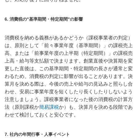
6. 消費税の"基準期間・特定期間"の影響
消費税を納める義務があるかどうか（課税事業者の判定）
は、原則として「前々事業年度（基準期間）」の課税売上
高、または「前事業年度の上半期（特定期間）」の課税売
上高・給与等支払額で決まります。創業直後や決算期を変
更した直後は、この基準期間・特定期間の長さが通常と変
わるため、消費税の判定に影響が出ることがあります。決
算月を決める際は、今後の売上や給与の見込みと照らし合
わせ、安易に事業年度を短くしたり長くしたりしないよう
注意しましょう。課税事業者になった後の消費税の計算方
法（原則課税か
簡易課税
か）も、決算月を決める段階であ
わせて検討しておくと安心です。
7. 社内の年間行事・人事イベント