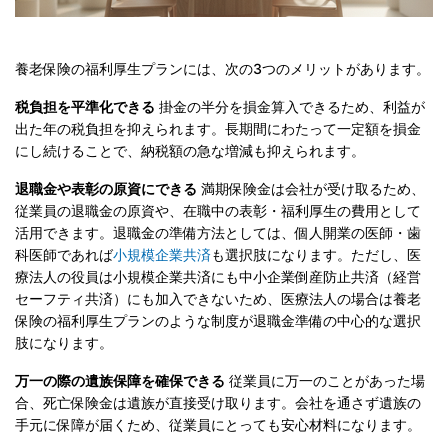
養老保険の福利厚生プランには、次の3つのメリットがあります。
税負担を平準化できる
掛金の半分を損金算入できるため、利益が
出た年の税負担を抑えられます。長期間にわたって一定額を損金
にし続けることで、納税額の急な増減も抑えられます。
退職金や表彰の原資にできる
満期保険金は会社が受け取るため、
従業員の退職金の原資や、在職中の表彰・福利厚生の費用として
活用できます。退職金の準備方法としては、個人開業の医師・歯
科医師であれば
小規模企業共済
も選択肢になります。ただし、医
療法人の役員は小規模企業共済にも中小企業倒産防止共済（経営
セーフティ共済）にも加入できないため、医療法人の場合は養老
保険の福利厚生プランのような制度が退職金準備の中心的な選択
肢になります。
万一の際の遺族保障を確保できる
従業員に万一のことがあった場
合、死亡保険金は遺族が直接受け取ります。会社を通さず遺族の
手元に保障が届くため、従業員にとっても安心材料になります。