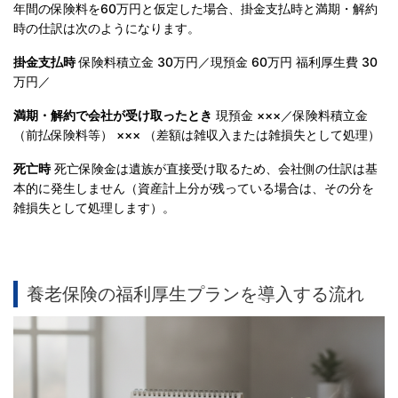
年間の保険料を60万円と仮定した場合、掛金支払時と満期・解約
時の仕訳は次のようになります。
掛金支払時
保険料積立金 30万円／現預金 60万円 福利厚生費 30
万円／
満期・解約で会社が受け取ったとき
現預金 ×××／保険料積立金
（前払保険料等） ××× （差額は雑収入または雑損失として処理）
死亡時
死亡保険金は遺族が直接受け取るため、会社側の仕訳は基
本的に発生しません（資産計上分が残っている場合は、その分を
雑損失として処理します）。
養老保険の福利厚生プランを導入する流れ