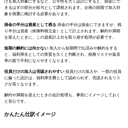
けを加入対象にするなど、公平性を欠く設計にすると、損金にで
きるはずの部分が給与として課税されます。企画の段階で加入対
象を慎重に検討する必要があります。
掛金の半分は資産として残る
掛金の半分は損金にできますが、残
り半分は資産（保険料積立金）として計上されます。解約や満期
を迎えたときに、この資産計上分を取り崩す処理が必要です。
短期の解約には向かない
加入から短期間で払済みや解約をする
と、福利厚生としての実質を欠くと判断され、税務リスクや返戻
率の面で不利になりやすくなります。
役員だけの加入は否認されやすい
役員だけの加入や、一部の役員
に偏った設計は、福利厚生費として認められず、否認されるリス
クが高くなります。
解約や満期を迎えたときの会計処理も、事前にイメージしておく
と安心です。
かんたん仕訳イメージ