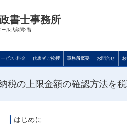
政書士事務所
ドエール武蔵関2階
サービス･料金
代表者ご挨拶
事務所概要
お問合せ
お
納税の上限金額の確認方法を税
はじめに