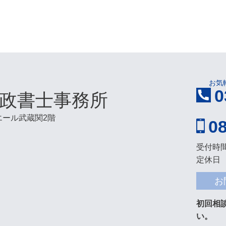
お気
0
政書士事務所
ドエール武蔵関2階
0
受付時間
定休日
お
初回相
い。